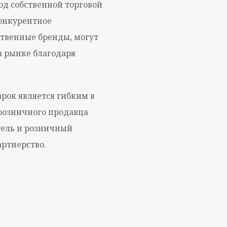
д собственной торговой
онкурентное
твенные бренды, могут
а рынке благодаря
рок является гибким в
розничного продавца
тель и розничный
артнерство.